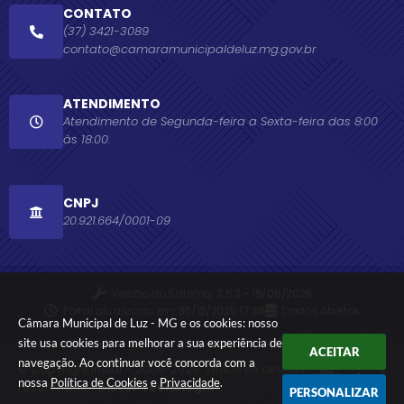
CONTATO
(37) 3421-3089
contato@camaramunicipaldeluz.mg.gov.br
ATENDIMENTO
Atendimento de Segunda-feira a Sexta-feira das 8:00
às 18:00.
CNPJ
20.921.664/0001-09
Versão do Sistema:
3.5.3 - 19/06/2026
Portal atualizado em:
30/12/2025 17:36
Dados Abertos
Câmara Municipal de Luz - MG e os cookies: nosso
site usa cookies para melhorar a sua experiência de
ACEITAR
navegação. Ao continuar você concorda com a
© Copyright Instar - 2006-2026. Todos os direitos
nossa
Política de Cookies
e
Privacidade
.
reservados -
Instar Tecnologia
PERSONALIZAR