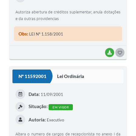
Autoriza abertura de créditos suplementar, anula dotações
e da outras providencias
Obs:
LEI Nº 1.158/2001
BAIXAR
G
O
S
Nº 11592001
Lei Ordinária
T
E
Data:
11/09/2001
I
Situação:
EM VIGOR
Autoria:
Executivo
Altera o numero de cargos de recepcionista no anexo I da