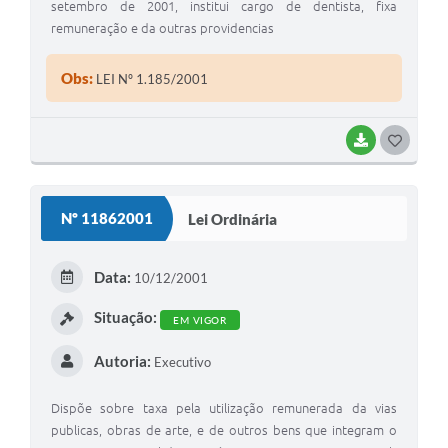
setembro de 2001, institui cargo de dentista, fixa
remuneração e da outras providencias
Obs:
LEI Nº 1.185/2001
BAIXAR
G
O
S
Nº 11862001
Lei Ordinária
T
E
Data:
10/12/2001
I
Situação:
EM VIGOR
Autoria:
Executivo
Dispõe sobre taxa pela utilização remunerada da vias
publicas, obras de arte, e de outros bens que integram o