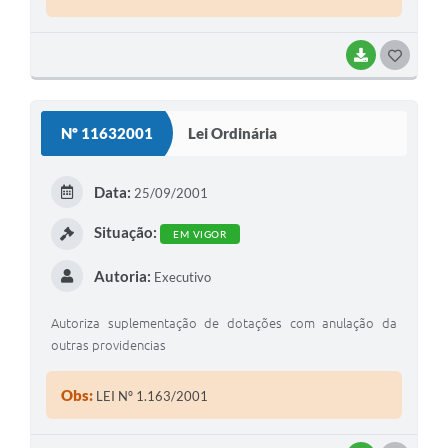
BAIXAR
G
O
S
Nº 11632001
Lei Ordinária
T
E
Data:
25/09/2001
I
Situação:
EM VIGOR
Autoria:
Executivo
Autoriza suplementação de dotações com anulação da
outras providencias
Obs:
LEI Nº 1.163/2001