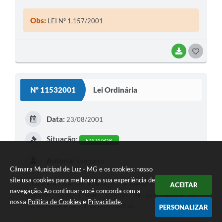
Obs:
LEI Nº 1.157/2001
BAIXAR
G
O
S
Nº 11532001
Lei Ordinária
T
E
Data:
23/08/2001
I
Situação:
EM VIGOR
Autoria:
Executivo
Câmara Municipal de Luz - MG e os cookies: nosso
site usa cookies para melhorar a sua experiência de
Estabelece Exceções à vedação de alienar ou transferir , a
ACEITAR
navegação. Ao continuar você concorda com a
qualquer titulo, imóveis doados de propriedade do
nossa
Política de Cookies
e
Privacidade
.
Município de e da outras providencias
PERSONALIZAR