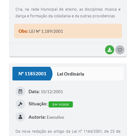
Cria, na rede Municipal de ensino, as disciplinas musica e
dança e formação da cidadania e da outras providencias
Obs:
LEI Nº 1.189/2001
BAIXAR
G
O
S
Nº 11852001
Lei Ordinária
T
E
Data:
10/12/2001
I
Situação:
EM VIGOR
Autoria:
Executivo
Da nova redação ao artigo da Lei n° 1164/2001, de 25 de