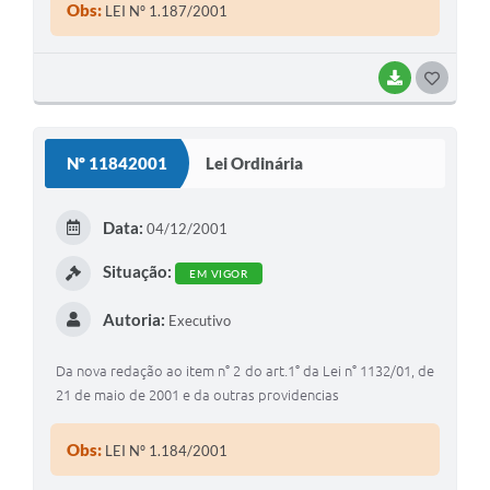
Obs:
LEI Nº 1.187/2001
BAIXAR
G
O
S
Nº 11842001
Lei Ordinária
T
E
Data:
04/12/2001
I
Situação:
EM VIGOR
Autoria:
Executivo
Da nova redação ao item n° 2 do art.1° da Lei n° 1132/01, de
21 de maio de 2001 e da outras providencias
Obs:
LEI Nº 1.184/2001