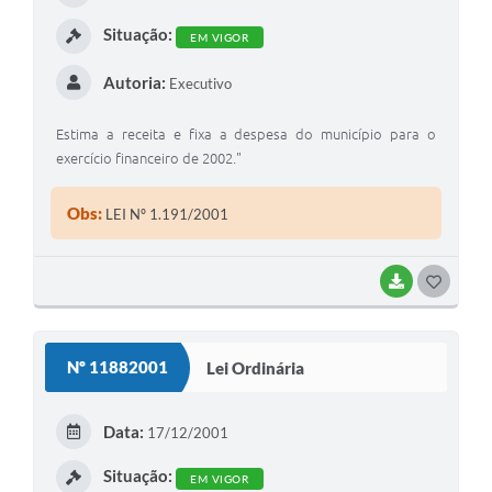
I
Situação:
EM VIGOR
Autoria:
Executivo
Estima a receita e fixa a despesa do município para o
exercício financeiro de 2002."
Obs:
LEI Nº 1.191/2001
BAIXAR
G
O
S
Nº 11882001
Lei Ordinária
T
E
Data:
17/12/2001
I
Situação:
EM VIGOR