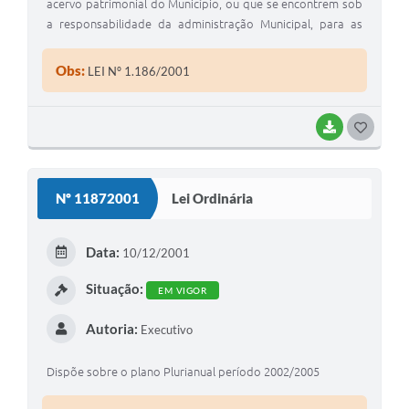
acervo patrimonial do Município, ou que se encontrem sob
a responsabilidade da administração Municipal, para as
finalidades que especifica e da outras providencias
Obs:
LEI Nº 1.186/2001
BAIXAR
G
O
S
Nº 11872001
Lei Ordinária
T
E
Data:
10/12/2001
I
Situação:
EM VIGOR
Autoria:
Executivo
Dispõe sobre o plano Plurianual período 2002/2005