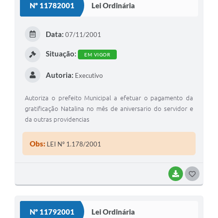
Nº 11782001
Lei Ordinária
T
E
Data:
07/11/2001
I
Situação:
EM VIGOR
Autoria:
Executivo
Autoriza o prefeito Municipal a efetuar o pagamento da
gratificação Natalina no mês de aniversario do servidor e
da outras providencias
Obs:
LEI Nº 1.178/2001
BAIXAR
G
O
S
Nº 11792001
Lei Ordinária