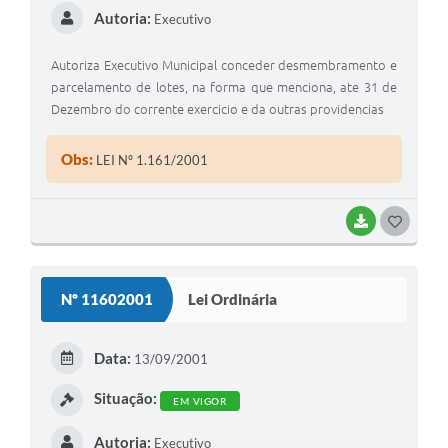
Autoria:
Executivo
Autoriza Executivo Municipal conceder desmembramento e
parcelamento de lotes, na forma que menciona, ate 31 de
Dezembro do corrente exercicio e da outras providencias
Obs:
LEI Nº 1.161/2001
BAIXAR
G
O
S
Nº 11602001
Lei Ordinária
T
E
Data:
13/09/2001
I
Situação:
EM VIGOR
Autoria:
Executivo