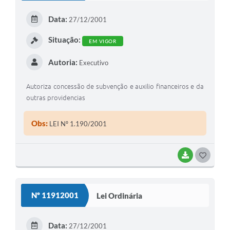
Data:
27/12/2001
Situação:
EM VIGOR
Autoria:
Executivo
Autoriza concessão de subvenção e auxilio financeiros e da
outras providencias
Obs:
LEI Nº 1.190/2001
BAIXAR
G
O
S
Nº 11912001
Lei Ordinária
T
E
Data:
27/12/2001