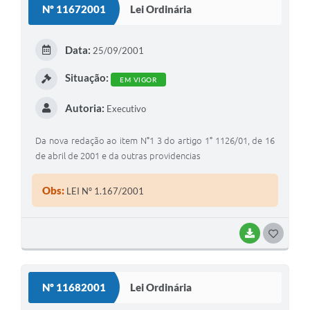
Nº 11672001
Lei Ordinária
T
E
Data:
25/09/2001
I
Situação:
EM VIGOR
Autoria:
Executivo
Da nova redação ao item N°1 3 do artigo 1° 1126/01, de 16
de abril de 2001 e da outras providencias
Obs:
LEI Nº 1.167/2001
BAIXAR
G
O
S
Nº 11682001
Lei Ordinária
T