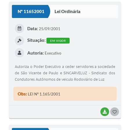
S
Nº 11652001
Lei Ordinária
T
E
Data:
25/09/2001
I
Situação:
EM VIGOR
Autoria:
Executivo
Autoriza o Poder Executivo a ceder servidores a sociedade
de São Vicente de Paulo e SINCARVELUZ - Sindicato dos
Condutores Autônomos de veiculo Rodoviário de Luz
Obs:
LEI Nº 1.165/2001
BAIXAR
G
O
S