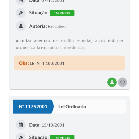
07/11/2001
I
Situação:
EM VIGOR
Autoria:
Executivo
Autoriza abertura de credito especial, anula dotaçao
orçamentaria e da outras providencias
Obs:
LEI Nº 1.180/2001
BAIXAR
G
O
S
Nº 11752001
Lei Ordinária
T
E
Data:
15/10/2001
I
Situação:
EM VIGOR