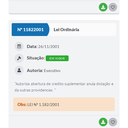
BAIXAR
G
O
S
Nº 11822001
Lei Ordinária
T
E
Data:
26/11/2001
I
Situação:
EM VIGOR
Autoria:
Executivo
"Autoriza abertura de credito suplementar anula dotação e
da outras providencias ."
Obs:
LEI Nº 1.182/2001
BAIXAR
G