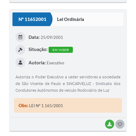
O
S
Nº 11652001
Lei Ordinária
T
E
Data:
25/09/2001
I
Situação:
EM VIGOR
Autoria:
Executivo
Autoriza o Poder Executivo a ceder servidores a sociedade
de São Vicente de Paulo e SINCARVELUZ - Sindicato dos
Condutores Autônomos de veiculo Rodoviário de Luz
Obs:
LEI Nº 1.165/2001
BAIXAR
G
O