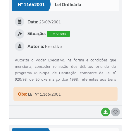
Nº 11662001
Lei Ordinária
T
E
Data:
25/09/2001
I
Situação:
EM VIGOR
Autoria:
Executivo
Autoriza o Poder Executivo, na forma e condições que
menciona, conceder remissão dos débitos oriundo do
programa Municipal de Habitação, constante da Lei n°
920/98, de 20 dxe março dxe 1998, referentes aos bens
Alienados nos termos da Lei 996/99, de 1° de junho de
1999, dando outras providencias
Obs:
LEI Nº 1.166/2001
BAIXAR
G
O
S