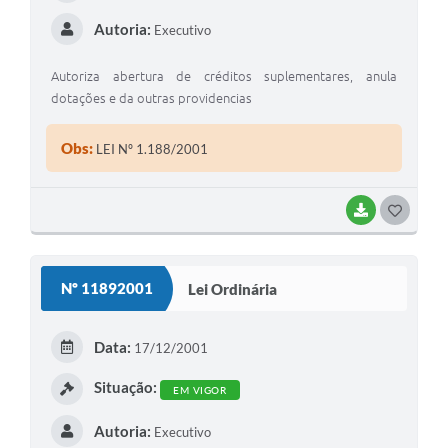
Autoria:
Executivo
Autoriza abertura de créditos suplementares, anula
dotações e da outras providencias
Obs:
LEI Nº 1.188/2001
BAIXAR
G
O
S
Nº 11892001
Lei Ordinária
T
E
Data:
17/12/2001
I
Situação:
EM VIGOR
Autoria:
Executivo