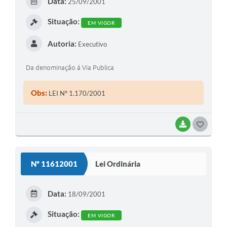
Data:
25/09/2001
I
Situação:
EM VIGOR
Autoria:
Executivo
Da denominação á Via Publica
Obs:
LEI Nº 1.170/2001
BAIXAR
G
O
S
Nº 11612001
Lei Ordinária
T
E
Data:
18/09/2001
I
Situação:
EM VIGOR