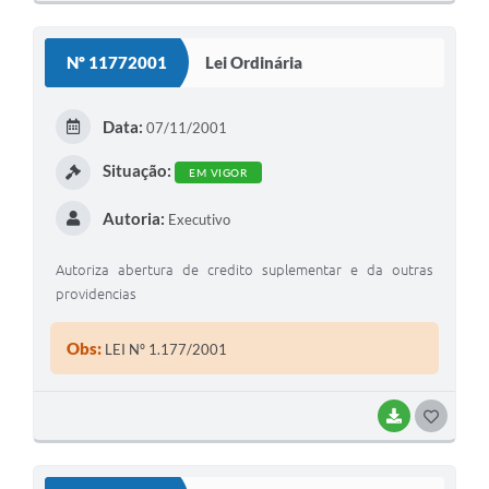
O
S
Nº 11772001
Lei Ordinária
T
E
Data:
07/11/2001
I
Situação:
EM VIGOR
Autoria:
Executivo
Autoriza abertura de credito suplementar e da outras
providencias
Obs:
LEI Nº 1.177/2001
BAIXAR
G
O
S