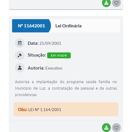
BAIXAR
G
O
S
Nº 11642001
Lei Ordinária
T
E
Data:
25/09/2001
I
Situação:
EM VIGOR
Autoria:
Executivo
Autoriza a implantação do programa saúde família no
Município de Luz, a contratação de pessoal e da outras
providencias
Obs:
LEI Nº 1.164/2001
BAIXAR
G