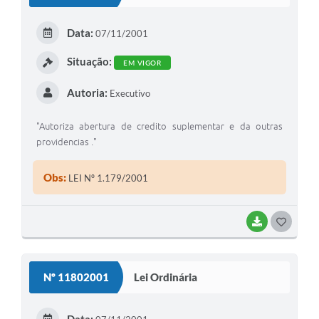
T
E
Data:
07/11/2001
I
Situação:
EM VIGOR
Autoria:
Executivo
"Autoriza abertura de credito suplementar e da outras
providencias ."
Obs:
LEI Nº 1.179/2001
BAIXAR
G
O
S
Nº 11802001
Lei Ordinária
T
E
Data: