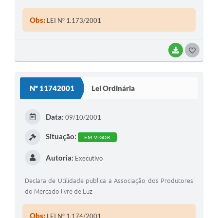
Obs:
LEI Nº 1.173/2001
BAIXAR
G
O
S
Nº 11742001
Lei Ordinária
T
E
Data:
09/10/2001
I
Situação:
EM VIGOR
Autoria:
Executivo
Declara de Utilidade publica a Associação dos Produtores
do Mercado livre de Luz
Obs:
LEI Nº 1.174/2001