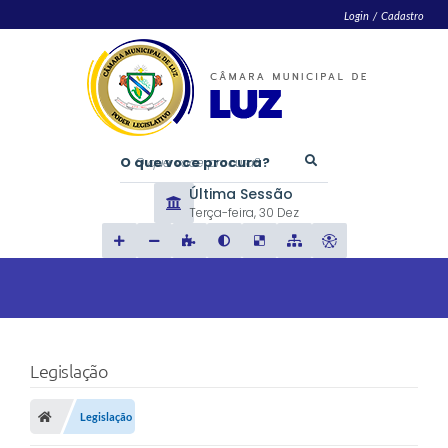
Login / Cadastro
O que voce procura?
Última Sessão
Terça-feira
30 Dez
Legislação
Legislação