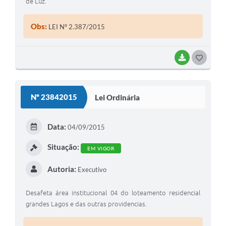
de Luz.
Obs:
LEI Nº 2.387/2015
BAIXAR
G
O
S
Nº 23842015
Lei Ordinária
T
E
Data:
04/09/2015
I
Situação:
EM VIGOR
Autoria:
Executivo
Desafeta área institucional 04 do loteamento residencial
grandes Lagos e das outras providencias.