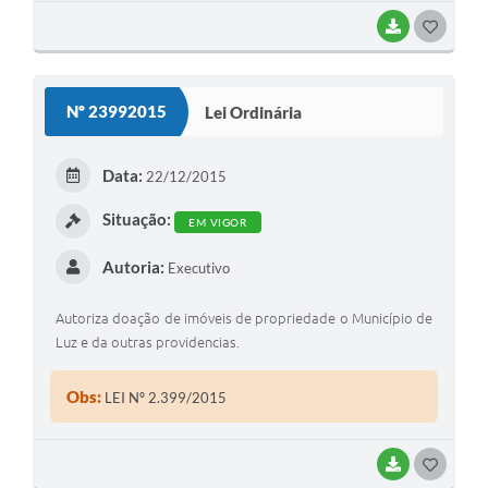
BAIXAR
G
O
S
Nº 23992015
Lei Ordinária
T
E
Data:
22/12/2015
I
Situação:
EM VIGOR
Autoria:
Executivo
Autoriza doação de imóveis de propriedade o Município de
Luz e da outras providencias.
Obs:
LEI Nº 2.399/2015
BAIXAR
G