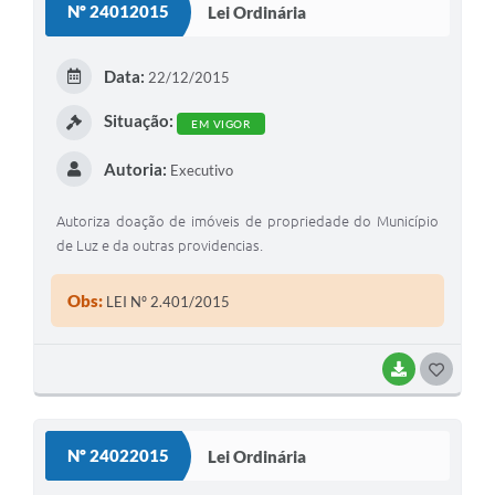
Nº 24012015
Lei Ordinária
T
E
Data:
22/12/2015
I
Situação:
EM VIGOR
Autoria:
Executivo
Autoriza doação de imóveis de propriedade do Município
de Luz e da outras providencias.
Obs:
LEI Nº 2.401/2015
BAIXAR
G
O
S
Nº 24022015
Lei Ordinária
T