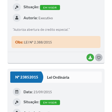
I
Situação:
EM VIGOR
Autoria:
Executivo
"Autoriza abertura de credito especial."
Obs:
LEI Nº 2.388/2015
BAIXAR
G
O
S
Nº 23852015
Lei Ordinária
T
E
Data:
23/09/2015
I
Situação:
EM VIGOR