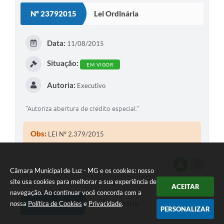
S
Nº 23792015
Lei Ordinária
T
E
Data:
11/08/2015
I
Situação:
EM VIGOR
Autoria:
Executivo
"Autoriza abertura de credito especial."
Obs:
LEI Nº 2.379/2015
BAIXAR
G
Câmara Municipal de Luz - MG e os cookies: nosso
O
site usa cookies para melhorar a sua experiência de
ACEITAR
navegação. Ao continuar você concorda com a
S
Nº 23782015
Lei Ordinária
nossa
Política de Cookies
e
Privacidade
.
PERSONALIZAR
T