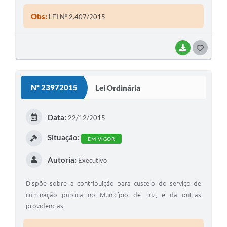
Obs:
LEI Nº 2.407/2015
BAIXAR
G
O
S
Nº 23972015
Lei Ordinária
T
E
Data:
22/12/2015
I
Situação:
EM VIGOR
Autoria:
Executivo
Dispõe sobre a contribuição para custeio do serviço de
iluminação pública no Município de Luz, e da outras
providencias.