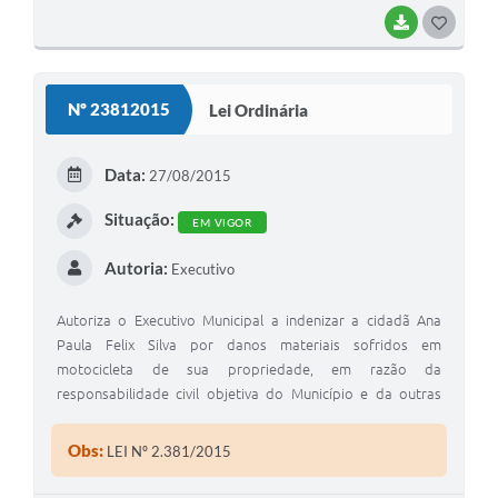
BAIXAR
G
O
S
Nº 23812015
Lei Ordinária
T
E
Data:
27/08/2015
I
Situação:
EM VIGOR
Autoria:
Executivo
Autoriza o Executivo Municipal a indenizar a cidadã Ana
Paula Felix Silva por danos materiais sofridos em
motocicleta de sua propriedade, em razão da
responsabilidade civil objetiva do Município e da outras
providencias."
Obs:
LEI Nº 2.381/2015