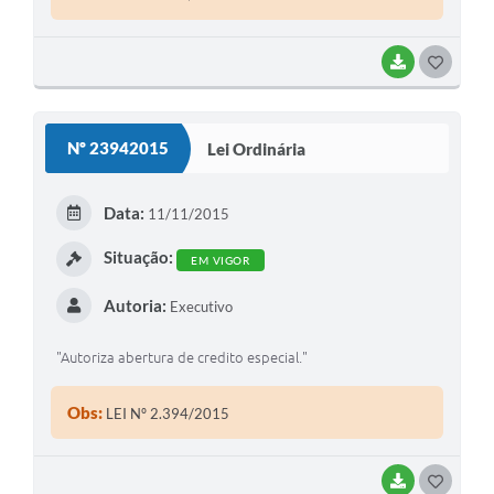
BAIXAR
G
O
S
Nº 23942015
Lei Ordinária
T
E
Data:
11/11/2015
I
Situação:
EM VIGOR
Autoria:
Executivo
"Autoriza abertura de credito especial."
Obs:
LEI Nº 2.394/2015
BAIXAR
G