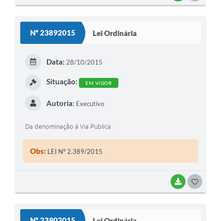
O
S
Nº 23892015
Lei Ordinária
T
E
Data:
28/10/2015
I
Situação:
EM VIGOR
Autoria:
Executivo
Da denominação á Via Publica
Obs:
LEI Nº 2.389/2015
BAIXAR
G
O
S
Nº 23902015
Lei Ordinária