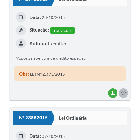
T
E
Data:
28/10/2015
I
Situação:
EM VIGOR
Autoria:
Executivo
"Autoriza abertura de credito especial."
Obs:
LEI Nº 2.391/2015
BAIXAR
G
O
S
Nº 23882015
Lei Ordinária
T
E
Data:
07/10/2015