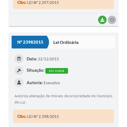
Obs:
LEI Nº 2.397/2015
BAIXAR
G
O
S
Nº 23982015
Lei Ordinária
T
E
Data:
22/12/2015
I
Situação:
EM VIGOR
Autoria:
Executivo
Autoriza alienação de imóveis de propriedade do Município
de Luz.
Obs:
LEI Nº 2.398/2015