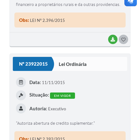
financeiro a proprietários rurais e da outras providencias.
Obs:
LEI Nº 2.396/2015
BAIXAR
G
O
S
Nº 23922015
Lei Ordinária
T
E
Data:
11/11/2015
I
Situação:
EM VIGOR
Autoria:
Executivo
"Autoriza abertura de credito suplementar."
Obs:
LEI Nº 2.392/2015