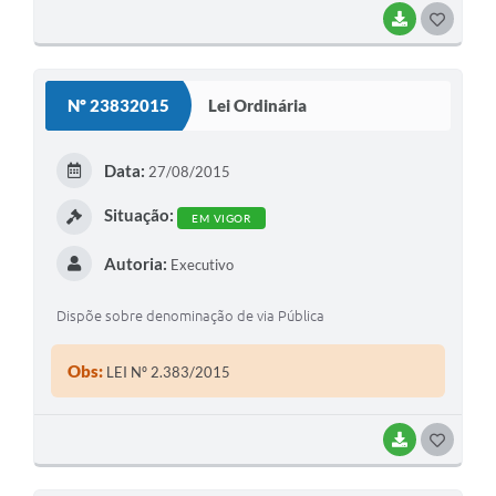
BAIXAR
G
O
S
Nº 23832015
Lei Ordinária
T
E
Data:
27/08/2015
I
Situação:
EM VIGOR
Autoria:
Executivo
Dispõe sobre denominação de via Pública
Obs:
LEI Nº 2.383/2015
BAIXAR
G
O