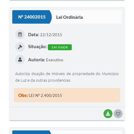
O
S
Nº 24002015
Lei Ordinária
T
E
Data:
22/12/2015
I
Situação:
EM VIGOR
Autoria:
Executivo
Autoriza doação de imóveis de propriedade do Município
de Luz e da outras providencias.
Obs:
LEI Nº 2.400/2015
BAIXAR
G
O
S