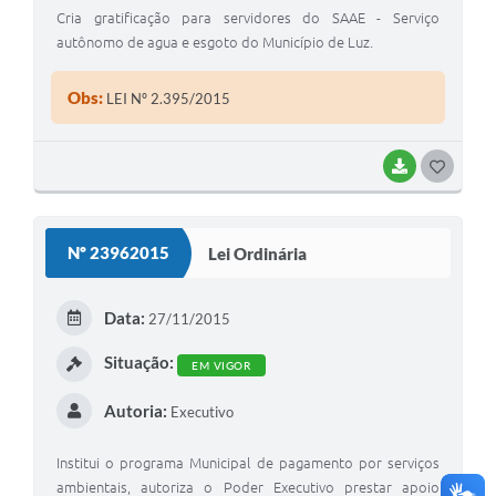
Cria gratificação para servidores do SAAE - Serviço
autônomo de agua e esgoto do Município de Luz.
Obs:
LEI Nº 2.395/2015
BAIXAR
G
O
S
Nº 23962015
Lei Ordinária
T
E
Data:
27/11/2015
I
Situação:
EM VIGOR
Autoria:
Executivo
Institui o programa Municipal de pagamento por serviços
ambientais, autoriza o Poder Executivo prestar apoio