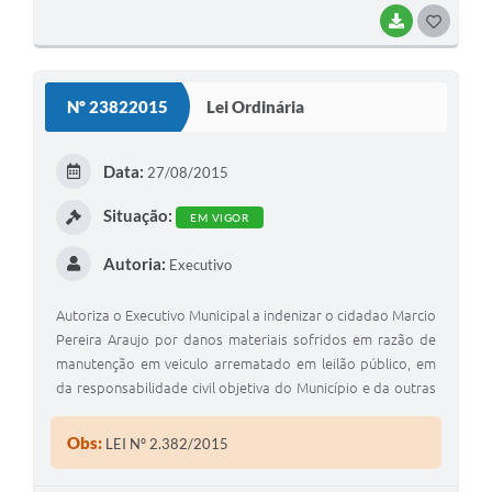
BAIXAR
G
O
S
Nº 23822015
Lei Ordinária
T
E
Data:
27/08/2015
I
Situação:
EM VIGOR
Autoria:
Executivo
Autoriza o Executivo Municipal a indenizar o cidadao Marcio
Pereira Araujo por danos materiais sofridos em razão de
manutenção em veiculo arrematado em leilão público, em
da responsabilidade civil objetiva do Município e da outras
providencias."
Obs:
LEI Nº 2.382/2015