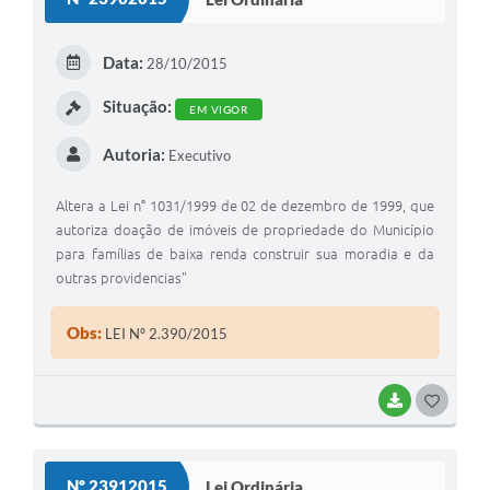
T
E
Data:
28/10/2015
I
Situação:
EM VIGOR
Autoria:
Executivo
Altera a Lei n° 1031/1999 de 02 de dezembro de 1999, que
autoriza doação de imóveis de propriedade do Município
para famílias de baixa renda construir sua moradia e da
outras providencias"
Obs:
LEI Nº 2.390/2015
BAIXAR
G
O
S
Nº 23912015
Lei Ordinária