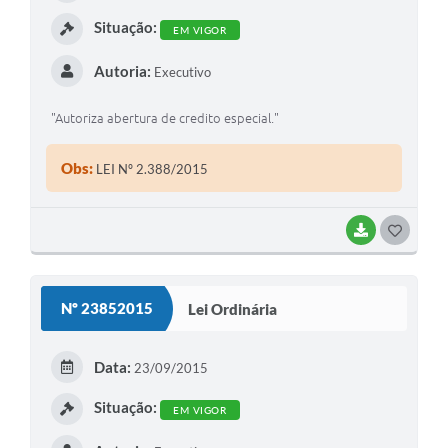
I
Situação:
EM VIGOR
Autoria:
Executivo
"Autoriza abertura de credito especial."
Obs:
LEI Nº 2.388/2015
BAIXAR
G
O
S
Nº 23852015
Lei Ordinária
T
E
Data:
23/09/2015
I
Situação:
EM VIGOR