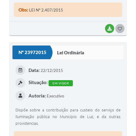
Obs:
LEI Nº 2.407/2015
BAIXAR
G
O
S
Nº 23972015
Lei Ordinária
T
E
Data:
22/12/2015
I
Situação:
EM VIGOR
Autoria:
Executivo
Dispõe sobre a contribuição para custeio do serviço de
iluminação pública no Município de Luz, e da outras
providencias.