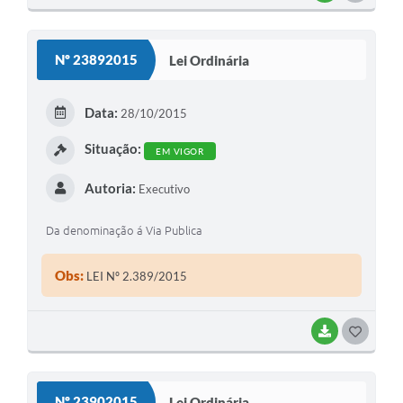
O
S
Nº 23892015
Lei Ordinária
T
E
Data:
28/10/2015
I
Situação:
EM VIGOR
Autoria:
Executivo
Da denominação á Via Publica
Obs:
LEI Nº 2.389/2015
BAIXAR
G
O
S
Nº 23902015
Lei Ordinária