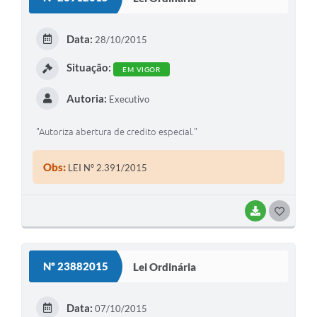
T
E
Data:
28/10/2015
I
Situação:
EM VIGOR
Autoria:
Executivo
"Autoriza abertura de credito especial."
Obs:
LEI Nº 2.391/2015
BAIXAR
G
O
S
Nº 23882015
Lei Ordinária
T
E
Data:
07/10/2015