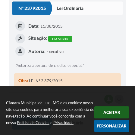
S
Nº 23792015
Lei Ordinária
T
E
Data:
11/08/2015
I
Situação:
EM VIGOR
Autoria:
Executivo
"Autoriza abertura de credito especial."
Obs:
LEI Nº 2.379/2015
BAIXAR
G
Câmara Municipal de Luz - MG e os cookies: nosso
O
site usa cookies para melhorar a sua experiência de
ACEITAR
navegação. Ao continuar você concorda com a
S
Nº 23782015
Lei Ordinária
nossa
Política de Cookies
e
Privacidade
.
PERSONALIZAR
T