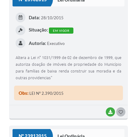
T
E
Data:
28/10/2015
I
Situação:
EM VIGOR
Autoria:
Executivo
Altera a Lei n° 1031/1999 de 02 de dezembro de 1999, que
autoriza doação de imóveis de propriedade do Município
para famílias de baixa renda construir sua moradia e da
outras providencias"
Obs:
LEI Nº 2.390/2015
BAIXAR
G
O
S
Nº 23912015
Lei Ordinária