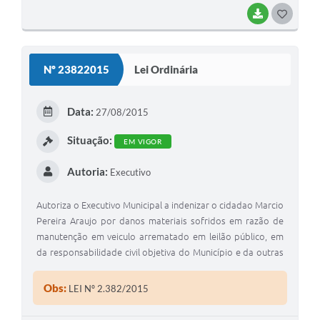
BAIXAR
G
O
S
Nº 23822015
Lei Ordinária
T
E
Data:
27/08/2015
I
Situação:
EM VIGOR
Autoria:
Executivo
Autoriza o Executivo Municipal a indenizar o cidadao Marcio
Pereira Araujo por danos materiais sofridos em razão de
manutenção em veiculo arrematado em leilão público, em
da responsabilidade civil objetiva do Município e da outras
providencias."
Obs:
LEI Nº 2.382/2015