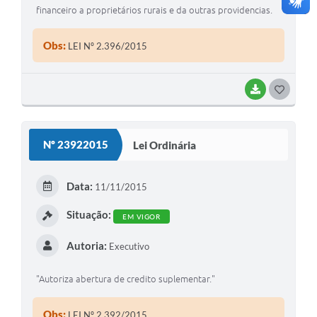
financeiro a proprietários rurais e da outras providencias.
Obs:
LEI Nº 2.396/2015
BAIXAR
G
O
S
Nº 23922015
Lei Ordinária
T
E
Data:
11/11/2015
I
Situação:
EM VIGOR
Autoria:
Executivo
"Autoriza abertura de credito suplementar."
Obs:
LEI Nº 2.392/2015