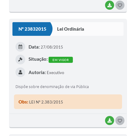
BAIXAR
G
O
S
Nº 23832015
Lei Ordinária
T
E
Data:
27/08/2015
I
Situação:
EM VIGOR
Autoria:
Executivo
Dispõe sobre denominação de via Pública
Obs:
LEI Nº 2.383/2015
BAIXAR
G
O