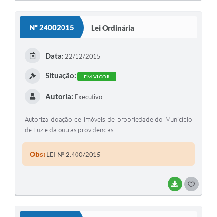
O
S
Nº 24002015
Lei Ordinária
T
E
Data:
22/12/2015
I
Situação:
EM VIGOR
Autoria:
Executivo
Autoriza doação de imóveis de propriedade do Município
de Luz e da outras providencias.
Obs:
LEI Nº 2.400/2015
BAIXAR
G
O
S