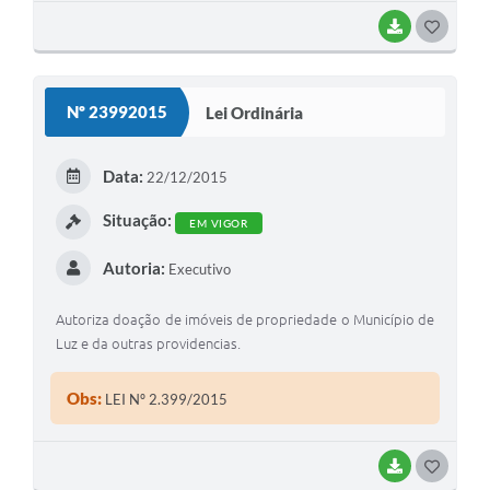
BAIXAR
G
O
S
Nº 23992015
Lei Ordinária
T
E
Data:
22/12/2015
I
Situação:
EM VIGOR
Autoria:
Executivo
Autoriza doação de imóveis de propriedade o Município de
Luz e da outras providencias.
Obs:
LEI Nº 2.399/2015
BAIXAR
G