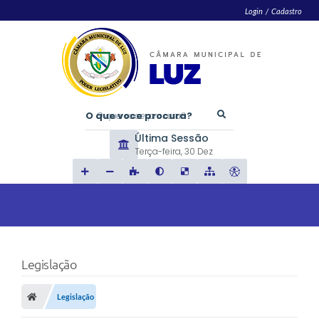
Login / Cadastro
O que voce procura?
Última Sessão
Terça-feira
30 Dez
Legislação
Legislação