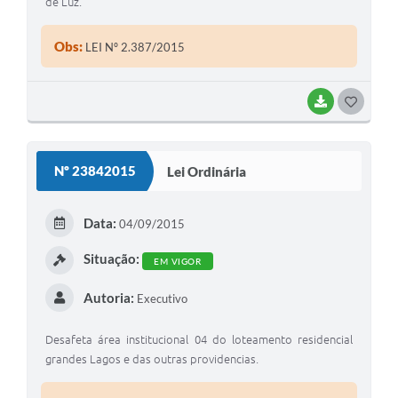
de Luz.
Obs:
LEI Nº 2.387/2015
BAIXAR
G
O
S
Nº 23842015
Lei Ordinária
T
E
Data:
04/09/2015
I
Situação:
EM VIGOR
Autoria:
Executivo
Desafeta área institucional 04 do loteamento residencial
grandes Lagos e das outras providencias.