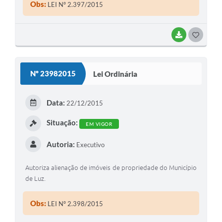
Obs:
LEI Nº 2.397/2015
BAIXAR
G
O
S
Nº 23982015
Lei Ordinária
T
E
Data:
22/12/2015
I
Situação:
EM VIGOR
Autoria:
Executivo
Autoriza alienação de imóveis de propriedade do Município
de Luz.
Obs:
LEI Nº 2.398/2015