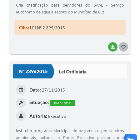
Cria gratificação para servidores do SAAE - Serviço
autônomo de agua e esgoto do Município de Luz.
Obs:
LEI Nº 2.395/2015
BAIXAR
G
O
S
Nº 23962015
Lei Ordinária
T
E
Data:
27/11/2015
I
Situação:
EM VIGOR
Autoria:
Executivo
Institui o programa Municipal de pagamento por serviços
ambientais, autoriza o Poder Executivo prestar apoio