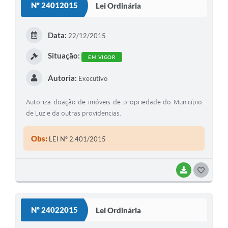
Nº 24012015
Lei Ordinária
T
E
Data:
22/12/2015
I
Situação:
EM VIGOR
Autoria:
Executivo
Autoriza doação de imóveis de propriedade do Município
de Luz e da outras providencias.
Obs:
LEI Nº 2.401/2015
BAIXAR
G
O
S
Nº 24022015
Lei Ordinária
T