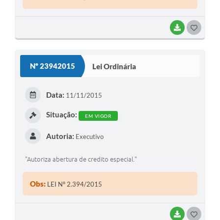
BAIXAR
G
O
S
Nº 23942015
Lei Ordinária
T
E
Data:
11/11/2015
I
Situação:
EM VIGOR
Autoria:
Executivo
"Autoriza abertura de credito especial."
Obs:
LEI Nº 2.394/2015
BAIXAR
G