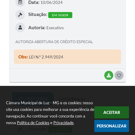
Data:
10/06/2024
I
Situação:
EM VIGOR
Autoria:
Executivo
AUTORIZA ABERTURA DE CRÉDITO ESPECIAL
Obs:
LEI N.º 2.949/2024
BAIXAR
G
O
S
Nº 2947/2024
Lei Ordinária
Câmara Municipal de Luz - MG e os cookies: nosso
T
site usa cookies para melhorar a sua experiência de
ACEITAR
E
navegação. Ao continuar você concorda com a
Data:
03/06/2024
I
nossa
Política de Cookies
e
Privacidade
.
PERSONALIZAR
Situação:
EM VIGOR