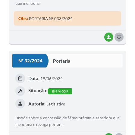
que menciona
Obs:
PORTARIA Nº 033/2024
BAIXAR
G
O
S
Nº 32/2024
Portaria
T
E
Data:
19/06/2024
I
Situação:
EM VIGOR
Autoria:
Legislativo
Dispõe sobre a concessão de férias prêmio a servidora que
menciona e revoga portaria.