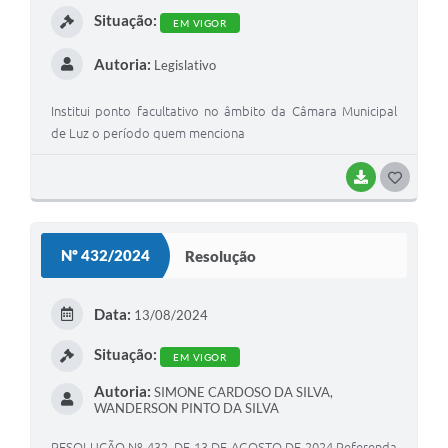
Situação:
EM VIGOR
Autoria:
Legislativo
Institui ponto facultativo no âmbito da Câmara Municipal
de Luz o período quem menciona
BAIXAR
G
O
S
Nº 432/2024
Resolução
T
E
Data:
13/08/2024
I
Situação:
EM VIGOR
Autoria:
SIMONE CARDOSO DA SILVA,
WANDERSON PINTO DA SILVA
RESOLUÇÃO Nº 432, DE 13 DE AGOSTO DE 2024 Referenda