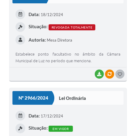
T
E
Data:
18/12/2024
I
Situação:
REVOGADA TOTALMENTE
Autoria:
Mesa Diretora
Estabelece ponto facultativo no âmbito da Câmara
Municipal de Luz no período que menciona.
BAIXAR
VÍNCULOS
G
O
S
Nº 2966/2024
Lei Ordinária
T
E
Data:
17/12/2024
I
Situação:
EM VIGOR