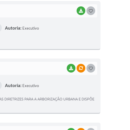
BAIXAR
G
O
Autoria:
Executivo
S
T
E
I
BAIXAR
VÍNCULOS
G
O
Autoria:
Executivo
S
T
UI AS DIRETRIZES PARA A ARBORIZAÇÃO URBANA E DISPÕE
E
I