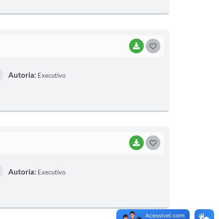
E
I
BAIXAR
G
O
Autoria:
Executivo
S
T
E
I
BAIXAR
G
O
Autoria:
Executivo
S
T
E
I