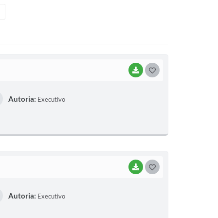
BAIXAR
G
O
Autoria:
Executivo
S
T
E
I
BAIXAR
G
O
Autoria:
Executivo
S
T