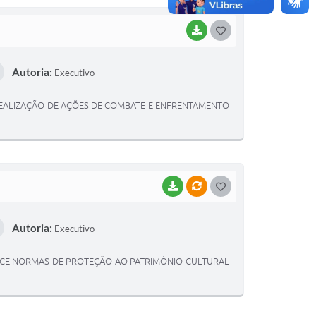
BAIXAR
G
O
Autoria:
Executivo
S
T
A REALIZAÇÃO DE AÇÕES DE COMBATE E ENFRENTAMENTO
E
I
BAIXAR
VÍNCULOS
G
O
Autoria:
Executivo
S
T
TABELECE NORMAS DE PROTEÇÃO AO PATRIMÔNIO CULTURAL
E
I