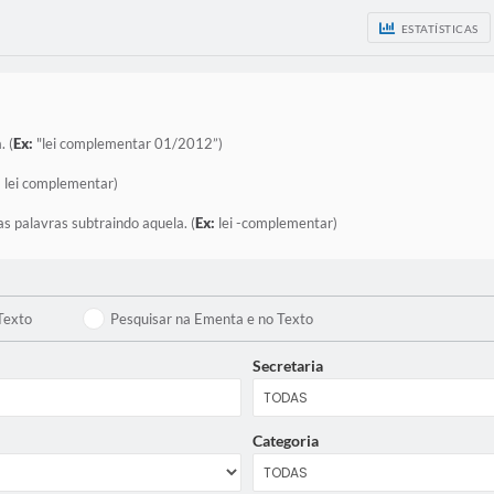
ESTATÍSTICAS
. (
Ex:
"lei complementar 01/2012”)
:
lei complementar)
as palavras subtraindo aquela. (
Ex:
lei -complementar)
Texto
Pesquisar na Ementa e no Texto
Secretaria
Categoria