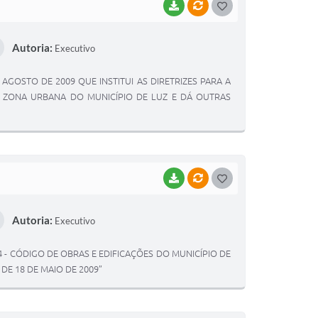
BAIXAR
VÍNCULOS
G
O
Autoria:
Executivo
S
T
E AGOSTO DE 2009 QUE INSTITUI AS DIRETRIZES PARA A
E
ZONA URBANA DO MUNICÍPIO DE LUZ E DÁ OUTRAS
I
BAIXAR
VÍNCULOS
G
O
Autoria:
Executivo
S
T
4 - CÓDIGO DE OBRAS E EDIFICAÇÕES DO MUNICÍPIO DE
E
DE 18 DE MAIO DE 2009”
I