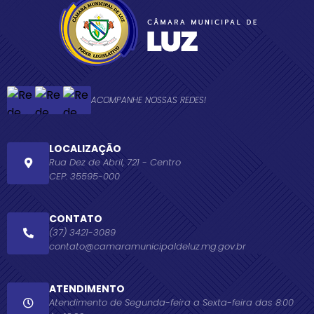
ACOMPANHE NOSSAS REDES!
LOCALIZAÇÃO
Rua Dez de Abril, 721 - Centro
CEP: 35595-000
CONTATO
(37) 3421-3089
contato@camaramunicipaldeluz.mg.gov.br
ATENDIMENTO
Atendimento de Segunda-feira a Sexta-feira das 8:00