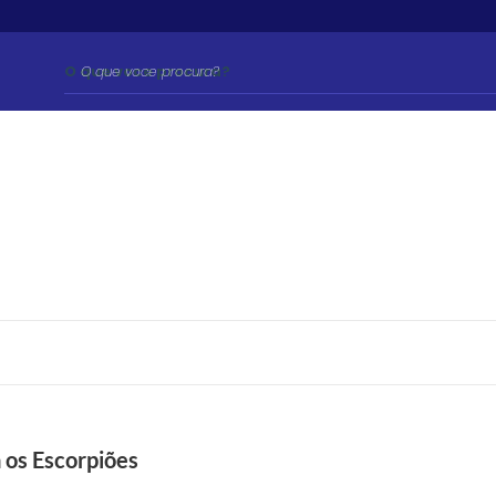
O que voce procura?
 os Escorpiões