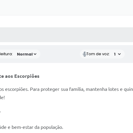
 MÍDIAS
RECEBA NOTÍCIAS
eitura:
Tom de voz:
te aos Escorpiões
s escorpiões. Para proteger sua família, mantenha lotes e quin
de!
.
úde e bem-estar da população.