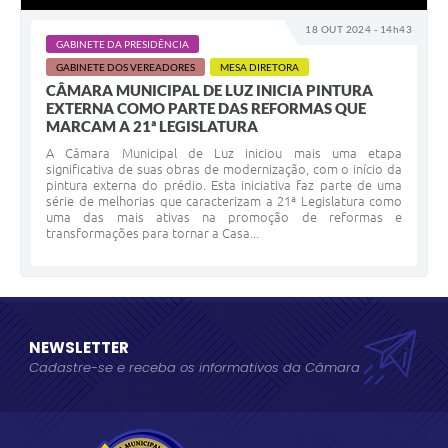
18 OUT 2024 - 14h43
GABINETE DA PRESIDÊNCIA
GABINETE DOS VEREADORES
MESA DIRETORA
CÂMARA MUNICIPAL DE LUZ INICIA PINTURA
EXTERNA COMO PARTE DAS REFORMAS QUE
MARCAM A 21ª LEGISLATURA
A Câmara Municipal de Luz iniciou mais uma etapa
significativa de suas obras de modernização, com o início da
pintura externa do prédio. Esta iniciativa faz parte de uma
série de melhorias que caracterizam a 21ª Legislatura como
uma das mais ativas na promoção de reformas e
transformações para tornar a Casa...
NEWSLETTER
Cadastre-se e receba os informativos da Câmara