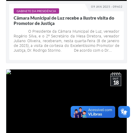
09 JAN 2025 - 09h02
GABINETE DA PRESIDÊNCIA
Câmara Municipal de Luz recebe a ilustre visita do
Promotor de Justiça
O Presidente da Câmara Municipal de Luz, vereador
Rogério Silva, e o 2º Secretário da Mesa Diretora, vereador
Juliano Oliveira, receberam, nesta quarta-feira (8 de janeiro
de 2025), a visita de cortesia do Excelentíssimo Promotor de
Justiça, Dr. Rodrigo Storino. De acordo com o Dr....
OUT
18