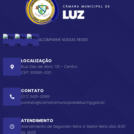
ACOMPANHE NOSSAS REDES!
LOCALIZAÇÃO
Rua Dez de Abril, 721 - Centro
CEP: 35595-000
CONTATO
(37) 3421-3089
contato@camaramunicipaldeluz.mg.gov.br
ATENDIMENTO
Atendimento de Segunda-feira a Sexta-feira das 8:00
às 18:00.