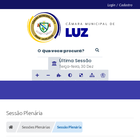
Login / Cadastro
O que voce procura?
Última Sessão
Terça-feira
30 Dez
Sessão Plenária
Sessões Plenárias
Sessão Plenária