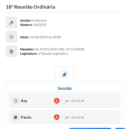
18ª Reunião Ordinária
Ordinária
Sessão:
18/2025
Número:
16/06/2025 às 18:00
Início:
De: 01/01/2025 Até: 31/12/2028
Mandato:
1ª Sessão Legislativa
Legistatura:
Sessão
Ata
pdf - 187,96 KB
Pauta
pdf - 166,68 KB