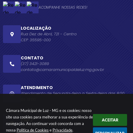
ACOMPANHE NOSSAS REDES!
LOCALIZAÇÃO
Rua Dez de Abril, 721 - Centro
CEP: 35595-000
CONTATO
(37) 3421-3089
contato@camaramunicipaldeluz.mg.gov.br
ATENDIMENTO
Atendimento de Segunda-feira a Sexta-feira das 8:00
às 18:00.
Câmara Municipal de Luz - MG e os cookies: nosso
site usa cookies para melhorar a sua experiência de
CNPJ
ACEITAR
navegação. Ao continuar você concorda com a
20.921.664/0001-09
nossa
Política de Cookies
e
Privacidade
.