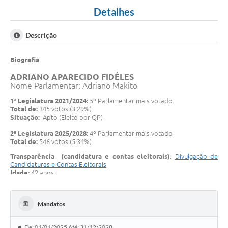
Detalhes
Descrição
Biografia
ADRIANO APARECIDO FIDÉLES
Nome Parlamentar: Adriano Makito
1ª Legislatura 2021/2024:
5º Parlamentar mais votado.
Total de:
345 votos (3,29%)
Situação:
Apto (Eleito por QP)
2ª Legislatura 2025/2028:
4º Parlamentar mais votado
Total de:
546 votos (5,34%)
Transparência (candidatura e contas eleitorais)
:
Divulgação de
Candidaturas e Contas Eleitorais
Idade:
42 anos
Estado Civil:
Casado(a)
Mandatos
De: 01/01/2025 Até: 31/12/2028