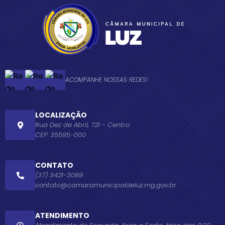
ACOMPANHE NOSSAS REDES!
LOCALIZAÇÃO
Rua Dez de Abril, 721 - Centro
CEP: 35595-000
CONTATO
(37) 3421-3089
contato@camaramunicipaldeluz.mg.gov.br
ATENDIMENTO