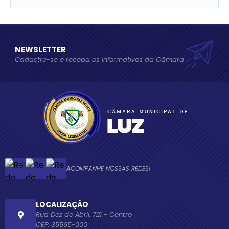
Idade:
49 anos
Estado Civil:
Casado(a)
Telefone:
(37) 9 9924-4748 / (37)9 9124-4748
NEWSLETTER
Cadastre-se e receba os informativos da Câmara
ACOMPANHE NOSSAS REDES!
LOCALIZAÇÃO
Rua Dez de Abril, 721 - Centro
CEP: 35595-000