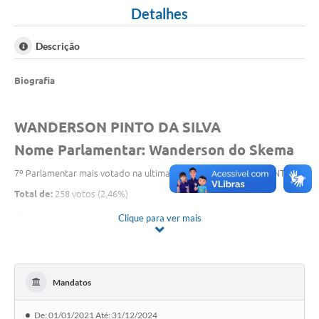
Detalhes
Descrição
Biografia
WANDERSON PINTO DA SILVA
Nome Parlamentar: Wanderson do Skema
7º Parlamentar mais votado na ultima eleição pelo partido AVANTE
Total de:
258 votos (2,46%)
Situação:
Apto (Eleito por média)
Clique para ver mais
Legislatura anteriores
: 2004/2007 (
DIVULGACANDTSE - 2004/2007 -
WANDERSON)
2016/2020 (
DIVULGACANDTSE - 2016/2020 - WANDERSON
)
Mandatos
Transparência 2021/2024 (candidatura e contas
eleitorais)
:
DIVULGACANDTSE - WANDERSON
De: 01/01/2021 Até: 31/12/2024