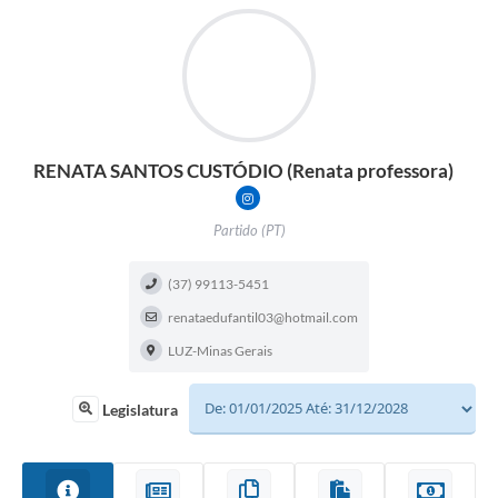
RENATA SANTOS CUSTÓDIO (Renata professora)
RENATA.CUSTODIO.PROF?IGSH=ATZ3
Partido (PT)
(37) 99113-5451
renataedufantil03@hotmail.com
LUZ-Minas Gerais
Legislatura