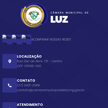
ACOMPANHE NOSSAS REDES!
LOCALIZAÇÃO
Rua Dez de Abril, 721 - Centro
CEP: 35595-000
CONTATO
(37) 3421-3089
contato@camaramunicipaldeluz.mg.gov.br
ATENDIMENTO