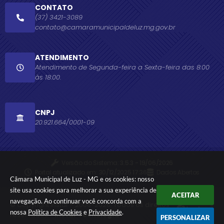
CONTATO
(37) 3421-3089
contato@camaramunicipaldeluz.mg.gov.br
ATENDIMENTO
Atendimento de Segunda-feira a Sexta-feira das 8:00
às 18:00.
CNPJ
20.921.664/0001-09
Versão do Sistema:
3.5.3 - 19/06/2026
Portal atualizado em:
30/12/2025 17:36
Dados Abertos
Câmara Municipal de Luz - MG e os cookies: nosso
site usa cookies para melhorar a sua experiência de
ACEITAR
navegação. Ao continuar você concorda com a
© Copyright Instar - 2006-2026. Todos os direitos
nossa
Política de Cookies
e
Privacidade
.
reservados -
Instar Tecnologia
PERSONALIZAR