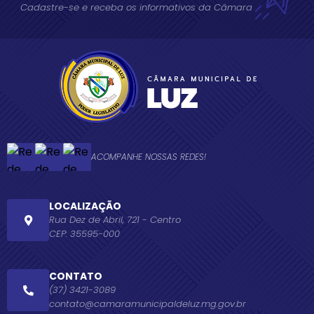
Cadastre-se e receba os informativos da Câmara
ACOMPANHE NOSSAS REDES!
LOCALIZAÇÃO
Rua Dez de Abril, 721 - Centro
CEP: 35595-000
CONTATO
(37) 3421-3089
contato@camaramunicipaldeluz.mg.gov.br