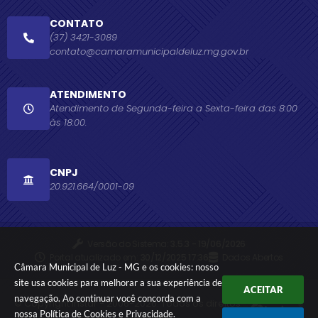
CONTATO
(37) 3421-3089
contato@camaramunicipaldeluz.mg.gov.br
ATENDIMENTO
Atendimento de Segunda-feira a Sexta-feira das 8:00
às 18:00.
CNPJ
20.921.664/0001-09
Versão do Sistema:
3.5.3 - 19/06/2026
Portal atualizado em:
30/12/2025 17:36
Dados Abertos
Câmara Municipal de Luz - MG e os cookies: nosso
site usa cookies para melhorar a sua experiência de
ACEITAR
navegação. Ao continuar você concorda com a
© Copyright Instar - 2006-2026. Todos os direitos
nossa
Política de Cookies
e
Privacidade
.
reservados -
Instar Tecnologia