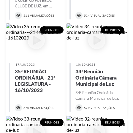
CRUZEIRO FUTEBOL
CLUBE DE LUZ, em ...
511 VISUALIZAÇÕES
514 VISUALIZAÇÕES
REUNIÕES
REUNIÕES
17/10/2023
10/10/2023
35ª REUNIÃO
34ª Reunião
ORDINÁRIA - 21ª
Ordinária Câmara
LEGISLATURA -
Municipal de Luz
16/10/2023
34ª Reunião Ordinária
Câmara Municipal de Luz.
670 VISUALIZAÇÕES
529 VISUALIZAÇÕES
REUNIÕES
REUNIÕES