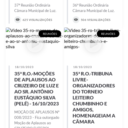
37ª Reunião Ordinária
36ª Reunião Ordinária
Câmara Municipal de Luz.
Câmara Municipal de Luz.
625 VISUALIZAÇÕES
506 VISUALIZAÇÕES
REUNIÕES
REUNIÕES
18/10/2023
18/10/2023
35ª R.O.-MOÇÕES
35ª R.O.-TRIBUNA
DE APLAUSOS AO
LIVRE-
CRUZEIRO DE LUZ E
ORGANIZADORES
AO SR. ANTÔNIO
DO TORNEIO
EUSTÁQUIO SILVA
LEITEIRO
(PELÉ) - 16/10/2023
CHUMBINHO E
AMIGOS,
MOÇÃO DE APLAUSOS Nº
HOMENAGEIAM A
008/2023 - Fica outorgado
CÂMARA
Moção de Aplausos ao