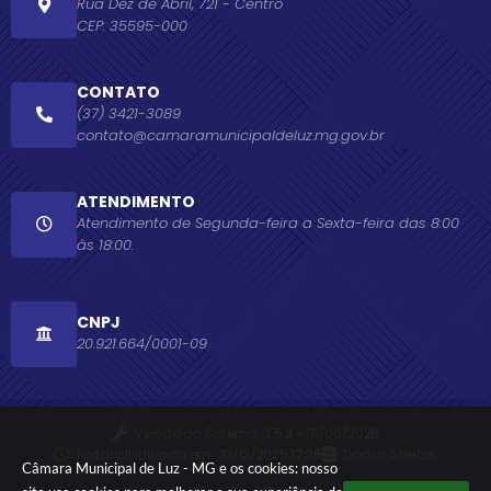
Rua Dez de Abril, 721 - Centro
CEP: 35595-000
CONTATO
(37) 3421-3089
contato@camaramunicipaldeluz.mg.gov.br
ATENDIMENTO
Atendimento de Segunda-feira a Sexta-feira das 8:00
às 18:00.
CNPJ
20.921.664/0001-09
Versão do Sistema:
3.5.3 - 19/06/2026
Portal atualizado em:
30/12/2025 17:36
Dados Abertos
Câmara Municipal de Luz - MG e os cookies: nosso