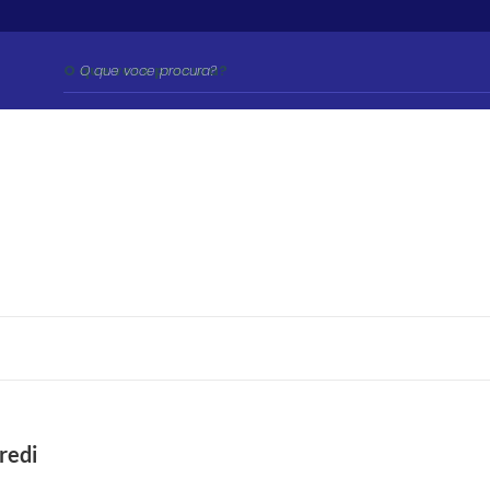
O que voce procura?
redi