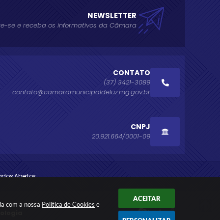
NEWSLETTER
e-se e receba os informativos da Câmara
CONTATO
(37) 3421-3089
contato@camaramunicipaldeluz.mg.gov.br
CNPJ
20.921.664/0001-09
ados Abertos
ACEITAR
rda com a nossa
Política de Cookies
e
nologia