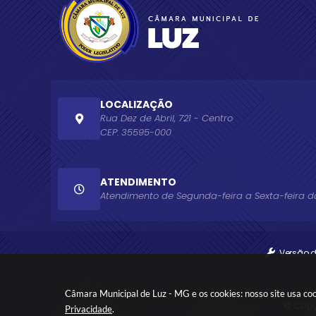
LOCALIZAÇÃO
Rua Dez de Abril, 721 - Centro
CEP: 35595-000
ATENDIMENTO
Atendimento de Segunda-feira a Sexta-feira das
Versão 
Câmara Municipal de Luz - MG e os cookies: nosso site usa co
© Copy
Privacidade
.