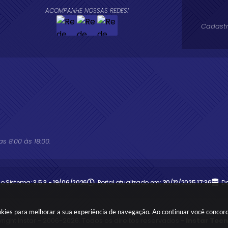
ACOMPANHE NOSSAS REDES!
Cadastr
 8:00 às 18:00.
do Sistema:
3.5.3 - 19/06/2026
Portal atualizado em:
30/12/2025 17:36
D
okies para melhorar a sua experiência de navegação. Ao continuar você conco
right Instar - 2006-2026. Todos os direitos reservados -
Instar Tec