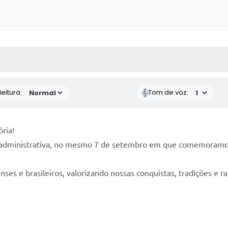
 MÍDIAS
RECEBA NOTÍCIAS
eitura:
Tom de voz:
tória!
e administrativa, no mesmo 7 de setembro em que comemoramos
es e brasileiros, valorizando nossas conquistas, tradições e r