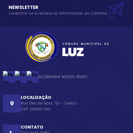
NEWSLETTER
Cadastre-se e receba os informativos da Câmara
ACOMPANHE NOSSAS REDES!
LOCALIZAÇÃO
Rua Dez de Abril, 721 - Centro
CEP: 35595-000
CONTATO
(37) 3421-3089