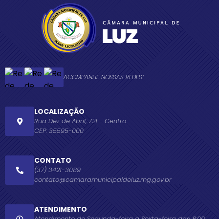
ACOMPANHE NOSSAS REDES!
LOCALIZAÇÃO
Rua Dez de Abril, 721 - Centro
CEP: 35595-000
CONTATO
(37) 3421-3089
contato@camaramunicipaldeluz.mg.gov.br
ATENDIMENTO
Atendimento de Segunda-feira a Sexta-feira das 8:00