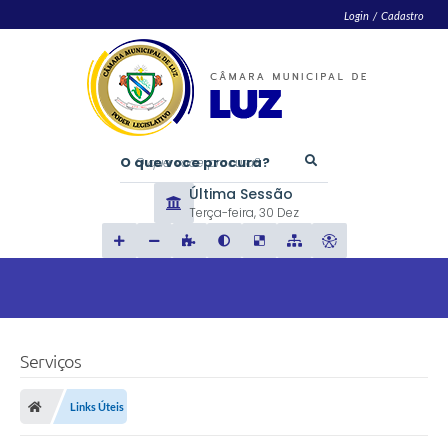
Login / Cadastro
O que voce procura?
Última Sessão
Terça-feira
30 Dez
Serviços
Links Úteis