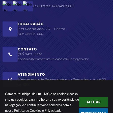
ACOMPANHE NOSSAS REDES!
LOCALIZAÇÃO
Rua Dez de Abril, 721 - Centro
CEP: 35595-000
CONTATO
(37) 3421-3089
contato@camaramunicipaldeluz.mg.gov.br
ATENDIMENTO
Atendimento de Segunda-feira a Sexta-feira das 8:00
às 18:00.
Câmara Municipal de Luz - MG e os cookies: nosso
site usa cookies para melhorar a sua experiência de
CNPJ
ACEITAR
navegação. Ao continuar você concorda com a
20.921.664/0001-09
nossa
Política de Cookies
e
Privacidade
.