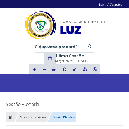
Login / Cadastro
O que voce procura?
Última Sessão
Terça-feira
30 Dez
Sessão Plenária
Sessões Plenárias
Sessão Plenária