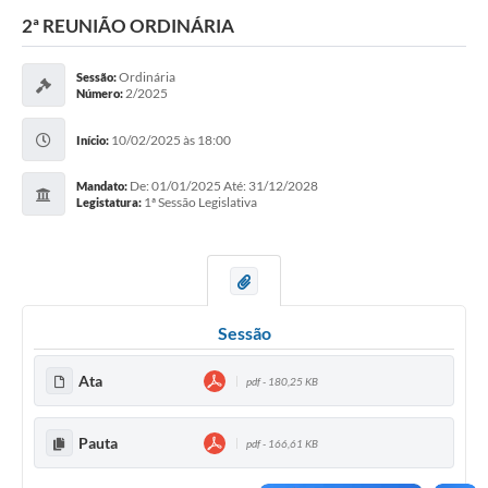
2ª REUNIÃO ORDINÁRIA
Ordinária
Sessão:
2/2025
Número:
10/02/2025 às 18:00
Início:
De: 01/01/2025 Até: 31/12/2028
Mandato:
1ª Sessão Legislativa
Legistatura:
Sessão
Ata
pdf - 180,25 KB
Pauta
pdf - 166,61 KB