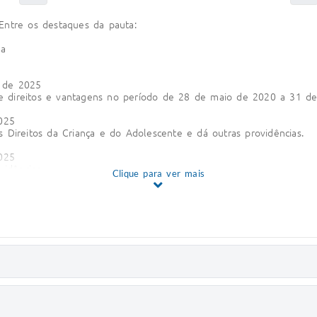
Entre os destaques da pauta:
da
l de 2025
e direitos e vantagens no período de 28 de maio de 2020 a 31 d
2025
 Direitos da Criança e do Adolescente e dá outras providências.
2025
vidências.
Clique para ver mais
2025
Fibromialgia” no município de Luz e define o atendimento preferenci