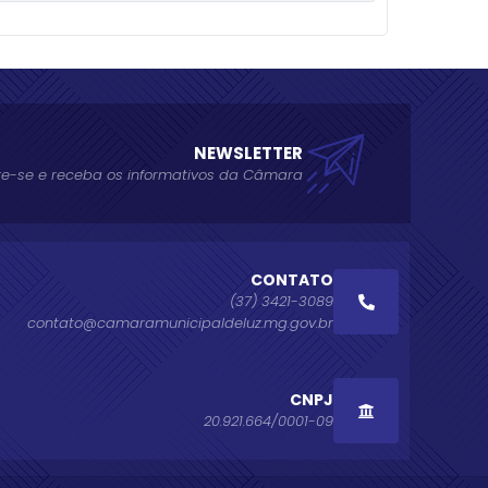
NEWSLETTER
e-se e receba os informativos da Câmara
CONTATO
(37) 3421-3089
contato@camaramunicipaldeluz.mg.gov.br
CNPJ
20.921.664/0001-09