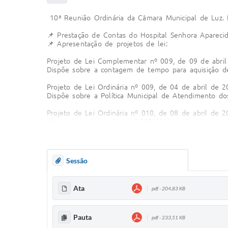
10ª Reunião Ordinária da Câmara Municipal de Luz. 
📌 Prestação de Contas do Hospital Senhora Apareci
📌 Apresentação de projetos de lei:
Projeto de Lei Complementar nº 009, de 09 de abri
Dispõe sobre a contagem de tempo para aquisição d
Projeto de Lei Ordinária nº 009, de 04 de abril de 
Dispõe sobre a Política Municipal de Atendimento dos
Projeto de Lei Ordinária nº 010, de 08 de abril de 
Altera dispositivos da Lei 2.080/2013 e dá outras pro
Projeto de Lei Ordinária nº 011, de 10 de abril de 
Institui o “Dia de Conscientização ao Tratamento da 
Sessão
Ata
pdf - 204,83 KB
Pauta
pdf - 233,51 KB