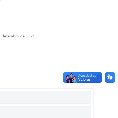
e dezembro de 2021.
al às pessoas com fibromialgia em locais específicos.