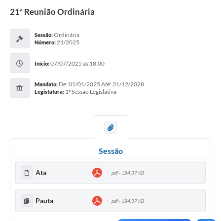
21ª Reunião Ordinária
Ordinária
Sessão:
21/2025
Número:
07/07/2025 às 18:00
Início:
De: 01/01/2025 Até: 31/12/2028
Mandato:
1ª Sessão Legislativa
Legistatura:
Sessão
Ata
pdf - 184,37 KB
Pauta
pdf - 184,37 KB