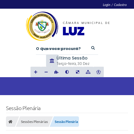
Login / Cadastro
O que voce procura?
Última Sessão
Terça-feira
30 Dez
Sessão Plenária
Sessões Plenárias
Sessão Plenária