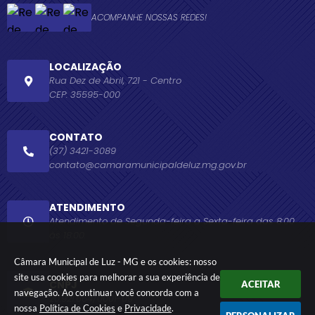
ACOMPANHE NOSSAS REDES!
LOCALIZAÇÃO
Rua Dez de Abril, 721 - Centro
CEP: 35595-000
CONTATO
(37) 3421-3089
contato@camaramunicipaldeluz.mg.gov.br
ATENDIMENTO
Atendimento de Segunda-feira a Sexta-feira das 8:00
às 18:00.
Câmara Municipal de Luz - MG e os cookies: nosso
site usa cookies para melhorar a sua experiência de
CNPJ
ACEITAR
navegação. Ao continuar você concorda com a
20.921.664/0001-09
nossa
Política de Cookies
e
Privacidade
.