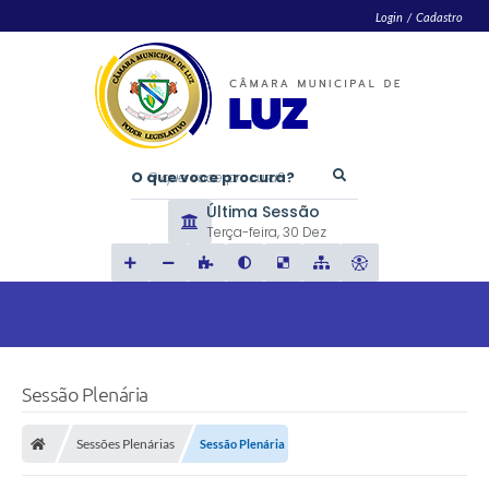
Login / Cadastro
O que voce procura?
Última Sessão
Terça-feira
30 Dez
Sessão Plenária
Sessões Plenárias
Sessão Plenária