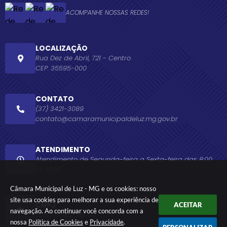
ACOMPANHE NOSSAS REDES!
LOCALIZAÇÃO
Rua Dez de Abril, 721 - Centro
CEP: 35595-000
CONTATO
(37) 3421-3089
contato@camaramunicipaldeluz.mg.gov.br
ATENDIMENTO
Atendimento de Segunda-feira a Sexta-feira das 8:00
às 18:00.
Câmara Municipal de Luz - MG e os cookies: nosso
site usa cookies para melhorar a sua experiência de
CNPJ
ACEITAR
navegação. Ao continuar você concorda com a
20.921.664/0001-09
nossa
Política de Cookies
e
Privacidade
.