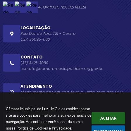
ACOMPANHE NOSSAS REDES!
LOCALIZAÇÃO
Rua Dez de Abril, 721 - Centro
CEP: 35595-000
CONTATO
(37) 3421-3089
contato@camaramunicipaldeluz.mg.gov.br
ATENDIMENTO
Atendimento de Segunda-feira a Sexta-feira das 8:00
às 18:00.
Câmara Municipal de Luz - MG e os cookies: nosso
site usa cookies para melhorar a sua experiência de
CNPJ
ACEITAR
navegação. Ao continuar você concorda com a
20.921.664/0001-09
nossa
Política de Cookies
e
Privacidade
.