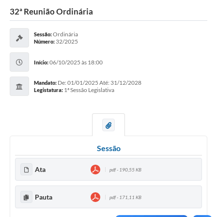
32ª Reunião Ordinária
Ordinária
Sessão:
32/2025
Número:
06/10/2025 às 18:00
Início:
De: 01/01/2025 Até: 31/12/2028
Mandato:
1ª Sessão Legislativa
Legistatura:
Sessão
Ata
pdf - 190,55 KB
Pauta
pdf - 171,11 KB