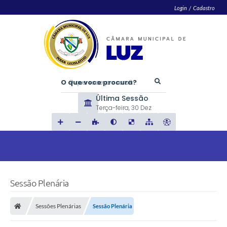
Login / Cadastro
O que voce procura?
Última Sessão
Terça-feira
30 Dez
Sessão Plenária
Sessões Plenárias
Sessão Plenária