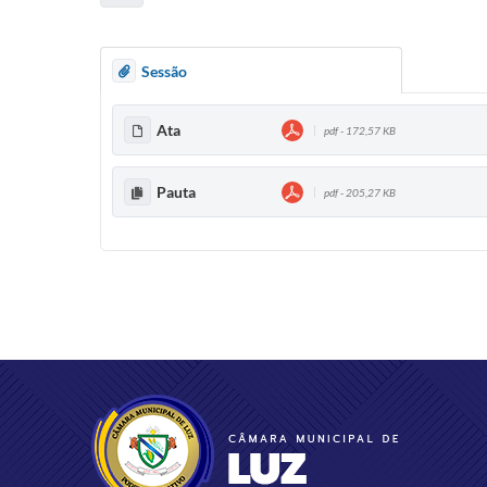
Sessão
Ata
pdf - 172,57 KB
Pauta
pdf - 205,27 KB