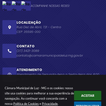
ACOMPANHE NOSSAS REDES!
LOCALIZAÇÃO
Rua Dez de Abril, 721 - Centro
CEP: 35595-000
CONTATO
(37) 3421-3089
contato@camaramunicipaldeluz.mg.gov.br
ATENDIMENTO
Atendimento de Segunda-feira a Sexta-feira das 8:00
às 18:00.
Câmara Municipal de Luz - MG e os cookies: nosso
site usa cookies para melhorar a sua experiência de
CNPJ
ACEITAR
navegação. Ao continuar você concorda com a
20.921.664/0001-09
nossa
Política de Cookies
e
Privacidade
.