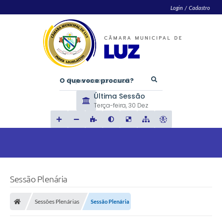
Login / Cadastro
O que voce procura?
Última Sessão
Terça-feira
30 Dez
Sessão Plenária
Sessões Plenárias
Sessão Plenária