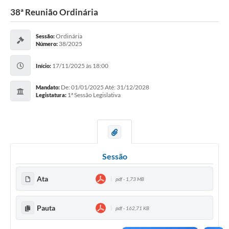
38ª Reunião Ordinária
Ordinária
Sessão:
38/2025
Número:
17/11/2025 às 18:00
Início:
De: 01/01/2025 Até: 31/12/2028
Mandato:
1ª Sessão Legislativa
Legistatura:
Sessão
Ata
pdf - 1,73 MB
Pauta
pdf - 162,71 KB