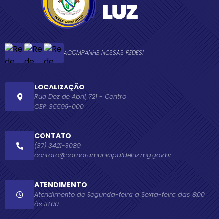
ACOMPANHE NOSSAS REDES!
LOCALIZAÇÃO
Rua Dez de Abril, 721 - Centro
CEP: 35595-000
CONTATO
(37) 3421-3089
contato@camaramunicipaldeluz.mg.gov.br
ATENDIMENTO
Atendimento de Segunda-feira a Sexta-feira das 8:00
às 18:00.