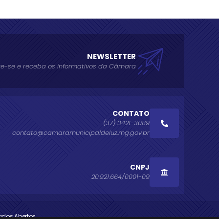
NEWSLETTER
e-se e receba os informativos da Câmara
CONTATO
(37) 3421-3089
contato@camaramunicipaldeluz.mg.gov.br
CNPJ
20.921.664/0001-09
ados Abertos