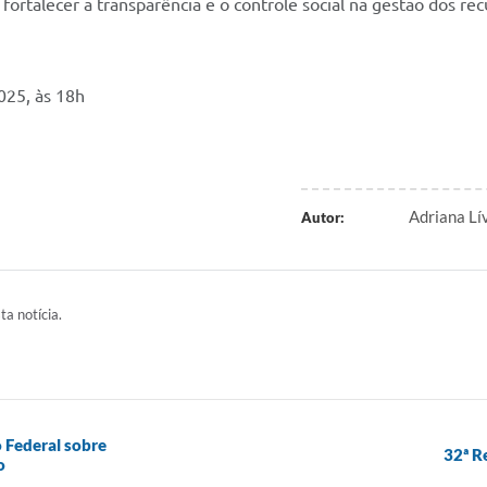
ortalecer a transparência e o controle social na gestão dos rec
025, às 18h
Adriana L
Autor:
ta notícia.
o Federal sobre
32ª R
o