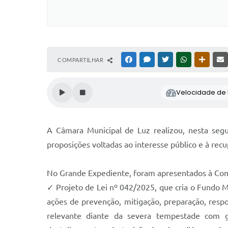
COMPARTILHAR
FACEBOOK
MESSENGER
TWITTER
WHATSAPP
OUTRAS
Velocidade de l
A Câmara Municipal de Luz realizou, nesta seg
proposições voltadas ao interesse público e à rec
No Grande Expediente, foram apresentados à Comi
✓ Projeto de Lei nº 042/2025, que cria o Fundo Mu
ações de prevenção, mitigação, preparação, resp
relevante diante da severa tempestade com g