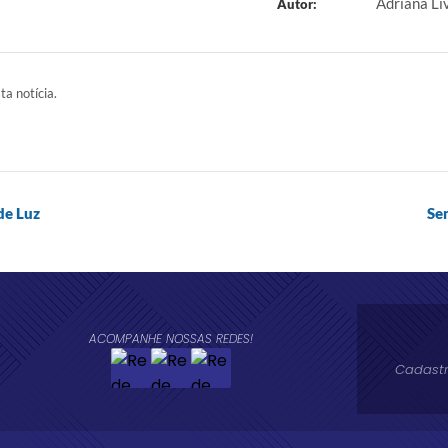
Adriana L
Autor:
ta notícia.
de Luz
Se
ACOMPANHE NOSSAS REDES!
Cadastr