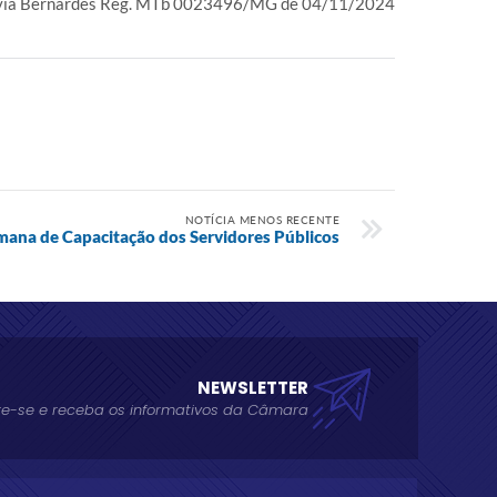
ívia Bernardes Reg. MTb 0023496/MG de 04/11/2024
NOTÍCIA MENOS RECENTE
mana de Capacitação dos Servidores Públicos
NEWSLETTER
e-se e receba os informativos da Câmara