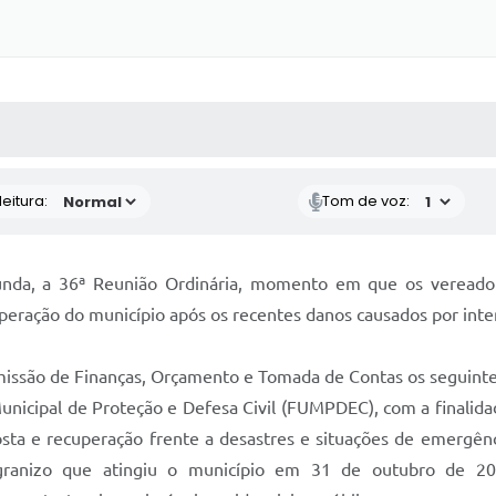
 MÍDIAS
RECEBA NOTÍCIAS
eitura:
Tom de voz:
unda, a 36ª Reunião Ordinária, momento em que os vereado
uperação do município após os recentes danos causados por int
ssão de Finanças, Orçamento e Tomada de Contas os seguintes
nicipal de Proteção e Defesa Civil (FUMPDEC), com a finalidade
osta e recuperação frente a desastres e situações de emergên
ranizo que atingiu o município em 31 de outubro de 202