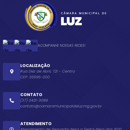
ACOMPANHE NOSSAS REDES!
LOCALIZAÇÃO
Rua Dez de Abril, 721 - Centro
CEP: 35595-000
CONTATO
(37) 3421-3089
contato@camaramunicipaldeluz.mg.gov.br
ATENDIMENTO
Atendimento de Segunda-feira a Sexta-feira das 8:00