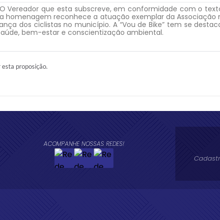
 O Vereador que esta subscreve, em conformidade com o texto 
 a homenagem reconhece a atuação exemplar da Associação na
ança dos ciclistas no município. A “Vou de Bike” tem se destac
saúde, bem-estar e conscientização ambiental.
r esta proposição.
ACOMPANHE NOSSAS REDES!
Cadastr