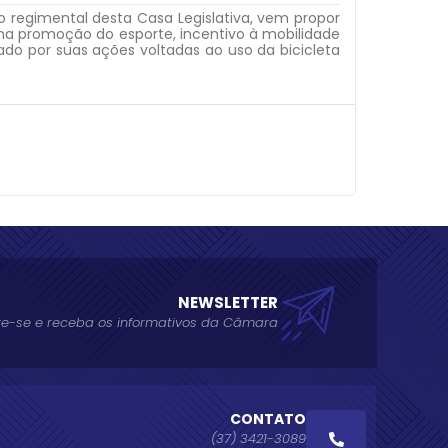
regimental desta Casa Legislativa, vem propor
 promoção do esporte, incentivo à mobilidade
ado por suas ações voltadas ao uso da bicicleta
NEWSLETTER
e-se e receba os informativos da Câmara
CONTATO
(37) 3421-3089