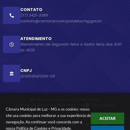
CONTATO
(37) 3421-3089
contato@camaramunicipaldeluz.mg.gov.br
ATENDIMENTO
Atendimento de Segunda-feira a Sexta-feira das 8:00
às 18:00.
CNPJ
20.921.664/0001-09
Versão do Sistema:
3.5.3 - 19/06/2026
Portal atualizado em:
30/12/2025 17:36
Dados Abertos
Câmara Municipal de Luz - MG e os cookies: nosso
site usa cookies para melhorar a sua experiência de
ACEITAR
navegação. Ao continuar você concorda com a
© Copyright Instar - 2006-2026. Todos os direitos
nossa
Política de Cookies
e
Privacidade
.
reservados -
Instar Tecnologia