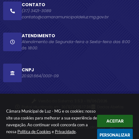
CONTATO
(37) 3421-3089
contato@camaramunicipaldeluz.mg.gov.br
ATENDIMENTO
Atendimento de Segunda-feira a Sexta-feira das 8:00
às 18:00.
CNPJ
20.921.664/0001-09
Versão do Sistema:
3.5.3 - 19/06/2026
Portal atualizado em:
30/12/2025 17:36
Dados Abertos
Câmara Municipal de Luz - MG e os cookies: nosso
site usa cookies para melhorar a sua experiência de
ACEITAR
navegação. Ao continuar você concorda com a
© Copyright Instar - 2006-2026. Todos os direitos
nossa
Política de Cookies
e
Privacidade
.
reservados -
Instar Tecnologia
PERSONALIZAR