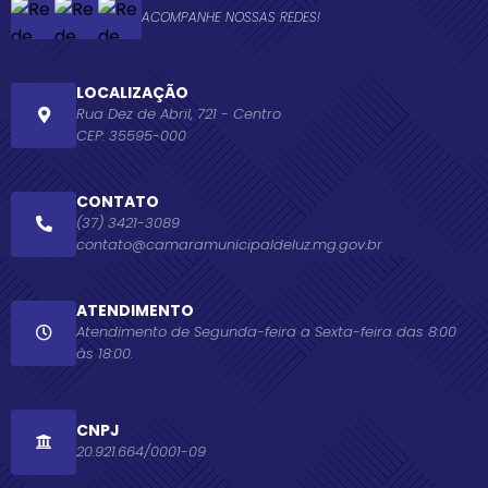
ACOMPANHE NOSSAS REDES!
LOCALIZAÇÃO
Rua Dez de Abril, 721 - Centro
CEP: 35595-000
CONTATO
(37) 3421-3089
contato@camaramunicipaldeluz.mg.gov.br
ATENDIMENTO
Atendimento de Segunda-feira a Sexta-feira das 8:00
às 18:00.
CNPJ
20.921.664/0001-09