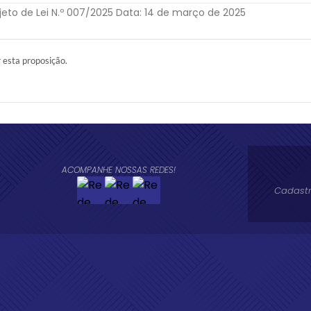
to de Lei N.º 007/2025 Data: 14 de março de 2025
r esta proposição.
ACOMPANHE NOSSAS REDES!
Cadastr