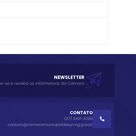
NEWSLETTER
e-se e receba os informativos da Câmara
CONTATO
(37) 3421-3089
contato@camaramunicipaldeluz.mg.gov.br