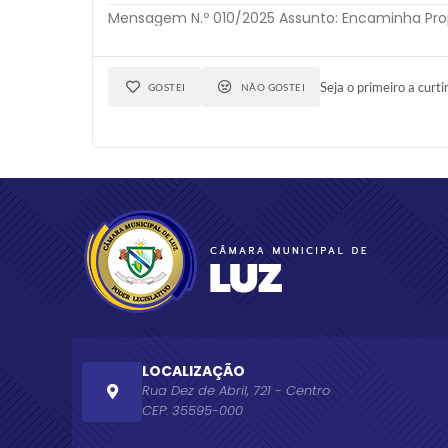
Mensagem N.º 010/2025 Assunto: Encaminha Proje
Seja o primeiro a curti
GOSTEI
NÃO GOSTEI
LOCALIZAÇÃO
Rua Dez de Abril, 721 - Centro
CEP: 35595-000