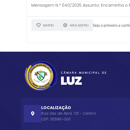
Mensagem N.º 040/2025 Assunto: Encaminha o Pr
Seja o primeiro a curti
GOSTEI
NÃO GOSTEI
LOCALIZAÇÃO
Rua Dez de Abril, 721 - Centro
CEP: 35595-000