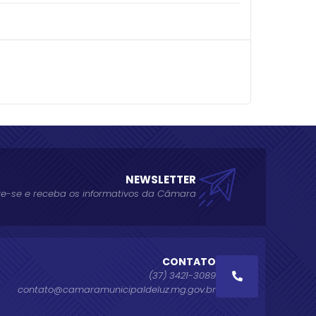
NEWSLETTER
e-se e receba os informativos da Câmara
CONTATO
(37) 3421-3089
contato@camaramunicipaldeluz.mg.gov.br