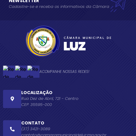
NEWSLETTER
Cadastre-se e receba os informativos da Câmara
ACOMPANHE NOSSAS REDES!
LOCALIZAÇÃO
Rua Dez de Abril, 721 - Centro
CEP: 35595-000
CONTATO
(37) 3421-3089
contato@camaramunicipaldeluz.mg.gov.br