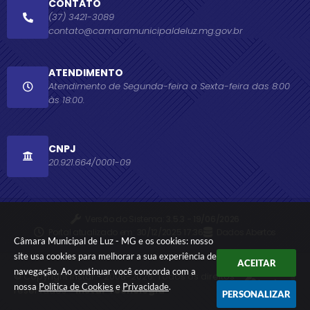
CONTATO
(37) 3421-3089
contato@camaramunicipaldeluz.mg.gov.br
ATENDIMENTO
Atendimento de Segunda-feira a Sexta-feira das 8:00
às 18:00.
CNPJ
20.921.664/0001-09
Versão do Sistema:
3.5.3 - 19/06/2026
Portal atualizado em:
30/12/2025 17:36
Dados Abertos
Câmara Municipal de Luz - MG e os cookies: nosso
site usa cookies para melhorar a sua experiência de
ACEITAR
navegação. Ao continuar você concorda com a
© Copyright Instar - 2006-2026. Todos os direitos
nossa
Política de Cookies
e
Privacidade
.
reservados -
Instar Tecnologia
PERSONALIZAR